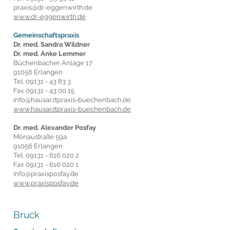
praxis@dr-eggenwirth.de
www.dr-eggenwirth.de
Gemeinschaftspraxis
Dr. med. Sandra Wildner
Dr. med. Anke Lemmer
Büchenbacher Anlage 17
91056 Erlangen
Tel.
09131 - 43 83 3
Fax
09131 - 43 00 15
info@hausarztpraxis-buechenbach.de
www.hausarztpraxis-buechenbach.de
Dr. med. Alexander Posfay
Mönaustraße 59a
91056 Erlangen
Tel.
09131 - 616 020 2
Fax
09131 - 616 020 1
info@praxisposfay.de
www.praxisposfay.de
Bruck