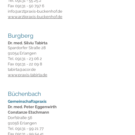
Tel.
09131 - 55 25 2
Fax
09131 - 50 797 6
info@arztpraxis-buckenhof.de
www.arztpraxis-buckenhof.de
Burgberg
Dr. med. Silviu Tabirta
Spardorfer Straße 28
91054 Erlangen
Tel.
09131 - 23 06 2
Fax
09131 - 22 09 8
tabirta@acor.de
www.praxis-tabirta.de
Büchenbach
Gemeinschaftspraxis
Dr. med. Peter Eggenwirth
Constanze Etschmann
Dorfstraße 56
91056 Erlangen
Tel.
09131 - 99 21 77
Fax
09131 - 99 54 41