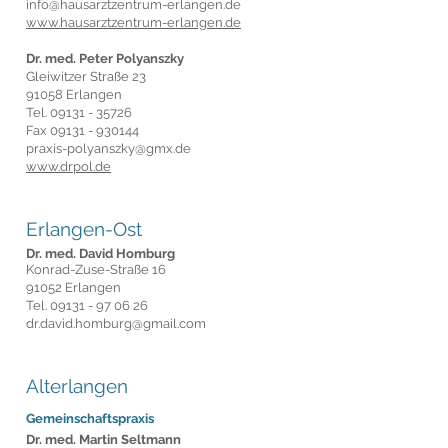
info@hausarztzentrum-erlangen.de
www.hausarztzentrum-erlangen.de
Dr. med. Peter Polyanszky
Gleiwitzer Straße 23
91058 Erlangen
Tel.
09131 - 35726
Fax
09131 - 930144
praxis-polyanszky@gmx.de
www.drpol.de
Erlangen-
Ost
Dr. med.
David
Homburg
Konrad-Zuse-Straße 16
91052 Erlangen
Tel.
09131 - 97 06 26
dr.david.homburg@gmail.com
Alterlangen
Gemeinschaftspraxis
Dr. med. Martin Seltmann