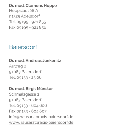
Dr. med. Clemens Hoppe
Heppstädt 28 A
91325 Adelsdorf
Tel.
09195 - 921 855
Fax
09195 - 921 856
Baiersdorf
Dr. med. Andreas Junkenitz
Auweg 8
91083 Baiersdorf
Tel.
09133 - 23 06
Dr. med. Birgit Münster
Schmalzgasse 2
91083 Baiersdorf
Tel.
09133 - 604 606
Fax
09133 - 604 607
info@hausarztpraxis-baiersdorf.de
www.hausarztpraxis-baiersdorf.de