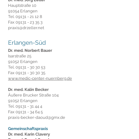
Hauptstraße 10
91054 Erlangen
Tel.
09131 - 21 12 8
Fax
09131 - 23 35 3
praxis@drzeller.net
Erlangen-Süd
Dr. med. Norbert Bauer
Isarstraße 25
91052 Erlangen
Tel.
09131 - 30 30 53
Fax
09131 - 30 30 35
www.medic-center-nuernberg.de
Dr. med. Kalin Becker
Äußere Brucker Straße 104
91052 Erlangen
Tel.
09131 - 31 44 4
Fax
09131 - 34 64 5
praxis-becker-daoud@gmx.de
Gemeinschaftspraxis
Dr. med. Karin Clavery