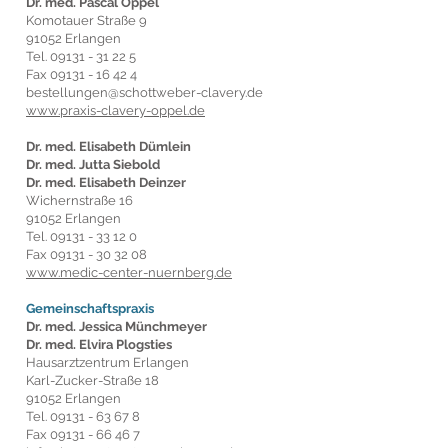
Dr. med. Pascal Oppel
Komotauer Straße 9
91052 Erlangen
Tel.
09131 - 31 22 5
Fax
09131 - 16 42 4
bestellungen@schottweber-clavery.de
www.praxis-clavery-oppel.de
Dr. med. Elisabeth Dümlein
Dr. med. Jutta Siebold
Dr. med. Elisabeth
Deinzer
Wichernstraße 16
91052 Erlangen
Tel.
09131 - 33 12 0
Fax
09131 - 30 32 08
www.medic-center-nuernberg.de
Gemeinschaftspraxis
Dr. med. Jessica Münchmeyer
Dr. med. Elvira Plogsties
Hausarztzentrum Erlangen
Karl-Zucker-Straße 18
91052 Erlangen
Tel.
09131 - 63 67 8
Fax
09131 - 66 46 7