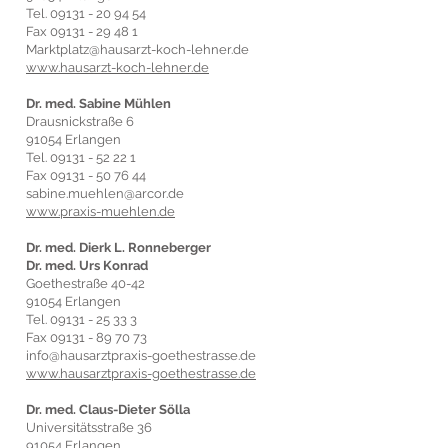
Tel.
09131 - 20 94 54
Fax
09131 - 29 48 1
Marktplatz@hausarzt-koch-lehner.de
www.hausarzt-koch-lehner.de
Dr. med. Sabine Mühlen
Drausnickstraße 6
91054 Erlangen
Tel.
09131 - 52 22 1
Fax
09131 - 50 76 44
sabine.muehlen@arcor.de
www.praxis-muehlen.de
Dr. med. Dierk L. Ronneberger
Dr. med. Urs Konrad
Goethestraße 40-42
91054 Erlangen
Tel.
09131 - 25 33 3
Fax
09131 - 89 70 73
info@hausarztpraxis-goethestrasse.de
www.hausarztpraxis-goethestrasse.de
Dr. med. Claus-Dieter Sölla
Universitätsstraße 36
91054 Erlangen