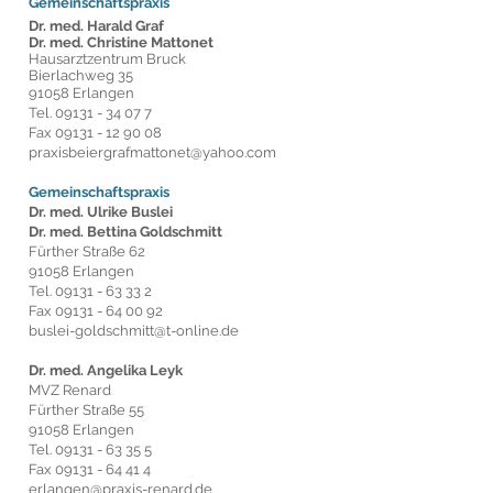
Gemeinschaftspraxis
Dr. med. Harald Graf
Dr. med. Christine Mattonet
Hausarztzentrum Bruck
Bierlachweg 35
91058 Erlangen
Tel.
09131 - 34 07 7
Fax
09131 - 12 90 08
praxisbeiergrafmattonet@yahoo.com
Gemeinschaftspraxis
Dr. med. Ulrike Buslei
Dr. med. Bettina Goldschmitt
Fürther Straße 62
91058 Erlangen
Tel.
09131 - 63 33 2
Fax
09131 - 64 00 92
buslei-goldschmitt@t-online.de
Dr. med. Angelika Leyk
MVZ Renard
Fürther Straße 55
91058 Erlangen
Tel.
09131 - 63 35 5
Fax
09131 - 64 41 4
erlangen@praxis-renard.de