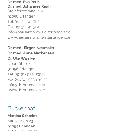
Dr. med. Eva Rauh
Dr. med. Johannes Rauh
Steinforststraße 11 A
91056 Erlangen
Tel.
09131 - 4
1 5
1 5
Fax 09131 -
41 51 4
info@hausarztpraxis-alterlangen.de
www.hausarztpraxis-alterlangen.de
Dr. med. Jürgen Neumaier
Dr. med. Anne Mackensen
Dr. Ute Warnke
Neumühle 2
91056 Erlangen
Tel.
09131- 933 899 0
Fax
09131 - 933 899 33
info@dr-neumaier.de
www.dr-neumaier.de
Buckenhof
Martina Schmidt
Karlsgarten 23
91054 Erlangen