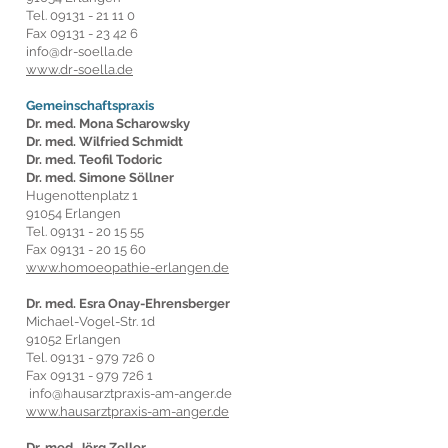
Tel.
09131 - 21 11 0
Fax
09131 - 23 42 6
info@dr-soella.de
www.dr-soella.de
Gemeinschaftspraxis
Dr. med. Mona Scharowsky
Dr. med. Wilfried Schmidt
Dr. med. Teofil Todoric
Dr. med. Simone Söllner
Hugenottenplatz 1
91054 Erlangen
Tel.
09131 - 20 15 55
Fax
09131 - 20 15 60
www.homoeopathie-erlangen.de
Dr. med. Esra Onay-Ehrensberger
Michael-Vogel-Str. 1d
91052 Erlangen
Tel.
09131 - 979 726 0
Fax
09131 - 979 726 1
info@hausarztpraxis-am-anger.de
www.hausarztpraxis-am-anger.de
Dr. med. Jörg Zeller