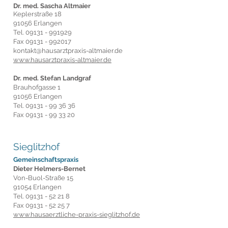
Dr. med. Sascha Altmaier
Keplerstraße 18
91056 Erlangen
Tel.
09131 - 991929
Fax
09131 - 992017
kontakt@hausarztpraxis-altmaier.de
www.hausarztpraxis-altmaier.de
Dr. med. Stefan Landgraf
Brauhofgasse 1
91056 Erlangen
Tel.
09131 - 99 36 36
Fax
09131 - 99 33 20
Sieglitzhof
Gemeinschaftspraxis
Dieter Helmers-Bernet
Von-Buol-Straße 15
91054 Erlangen
Tel.
09131 - 52 21 8
Fax
09131 - 52 25 7
www.hausaerztliche-praxis-sieglitzhof.de