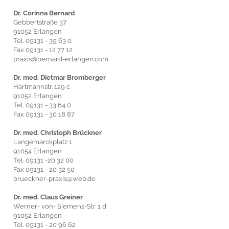
Dr. Corinna Bernard
Gebbertstraße 37
91052 Erlangen
Tel.
09131 - 39 63 0
Fax
09131 - 12 77 12
praxis@bernard-erlangen.com
Dr. med. Dietmar Bromberger
Hartmannstr. 129 c
91052 Erlangen
Tel.
09131 - 33 64 0
Fax
09131 - 30 18 87
Dr. med. Christoph Brückner
Langemarckplatz 1
91054 Erlangen
Tel.
09131 -20 32 00
Fax
09131 - 20 32 50
brueckner-praxis@web.de
Dr. med. Claus Greiner
Werner- von- Siemens-Str. 1 d
91052 Erlangen
Tel.
09131 - 20 96 62