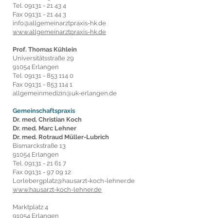
Tel.
09131 - 21 43 4
Fax
09131 - 21 44 3
info@allgemeinarztpraxis-hk.de
www.allgemeinarztpraxis-hk.de
Prof. Thomas Kühlein
Universitätsstraße 29
91054 Erlangen
Tel.
09131 - 853 114 0
Fax
09131 - 853 114 1
allgemeinmedizin@uk-erlangen.de
Gemeinschaftspraxis
Dr. med. Christian Koch
Dr. med. Marc Lehner
Dr. med. Rotraud Müller-Lubrich
Bismarckstraße 13
91054 Erlangen
Tel.
09131 - 21 61 7
Fax
09131 - 97 09 12
Lorlebergplatz@hausarzt-koch-lehner.de
www.hausarzt-koch-lehner.de
Marktplatz 4
91054 Erlangen