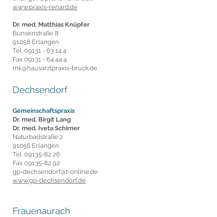
www.praxis-renard.de
Dr. med. Matthias Knüpfer
Bunsenstraße 8
91058 Erlangen
Tel.
09131 - 63 14 4
Fax
09131 - 64 44 4
mk@hausarztpraxis-bruck.de
Dechsendorf
Gemeinschaftspraxis
Dr. med. Birgit Lang
Dr. med. Iveta Schirner
Naturbadstraße 2
91056 Erlangen
Tel.
09135-82 26
Fax
09135-82 92
gp-dechsendorf@t-online.de
www.gp-dechsendorf.de
Frauenaurach