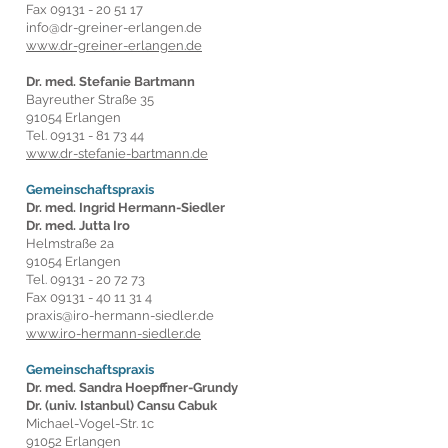
Fax
09131 - 20 51 17
info@dr-greiner-erlangen.de
www.dr-greiner-erlangen.de
Dr. med. Stefanie Bartmann
Bayreuther Straße 35
91054 Erlangen
Tel.
09131 - 81 73 44
www.dr-stefanie-bartmann.de
Gemeinschaftspraxis
Dr. med. Ingrid Hermann-Siedler
Dr. med. Jutta Iro
Helmstraße 2a
91054 Erlangen
Tel.
09131 - 20 72 73
Fax
09131 - 40 11
31
4
praxis@iro-hermann-siedler.de
www.iro-hermann-siedler.de
Gemeinschaftspraxis
Dr. med. Sandra Hoepffner-Grundy
Dr. (
univ. Istanbul) Cansu Cabuk
Michael-Vogel-Str. 1c
91052 Erlangen