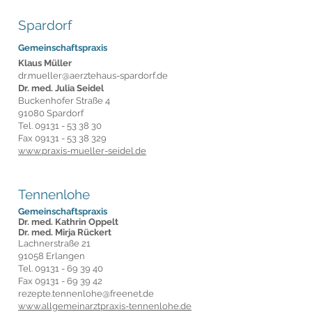
Spardorf
Gemeinschaftspraxis
Klaus Müller
dr.mueller@aerztehaus-spardorf.de
Dr. med. Julia Seidel
Buckenhofer Straße 4
91080 Spardorf
Tel.
09131 - 53 38 30
Fax
09131 - 53 38 329
www.praxis-mueller-seidel.de
Tennenlohe
Gemeinschaftspraxis
Dr. med. Kathrin Oppelt
Dr. med.
Mirja
Rückert
Lachnerstraße 21
91058 Erlangen
Tel.
09131 - 69 39 40
Fax
09131 - 69 39 42
rezepte.tennenlohe@freenet.de
www.allgemeinarztpraxis-tennenlohe.de