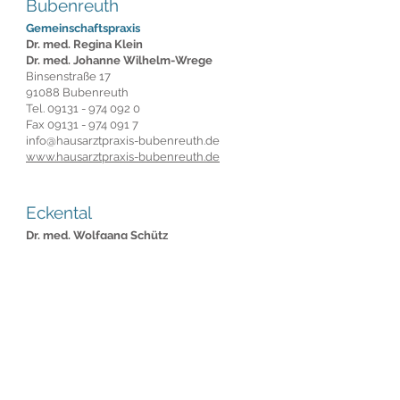
Bubenreuth
Gemeinschaftspraxis
Dr. med. Regina Klein
Dr. med. Johanne Wilhelm-Wrege
Binsenstraße 17
91088 Bubenreuth
Tel.
09131 - 974 092 0
Fax
09131 - 974 091 7
info@hausarztpraxis-bubenreuth.de
www.hausarztpraxis-bubenreuth.de
Eckental
Dr. med. Wolfgang Schütz
Konrad-Adenauer-Straße 8
90542 Eckental
Tel.
09126 - 54 49
Herzogenaurach
Dr. med. Thomas Fuchs
Hauptstraße 36
91074 Herzogenaurach
Tel.
09132 - 77 60